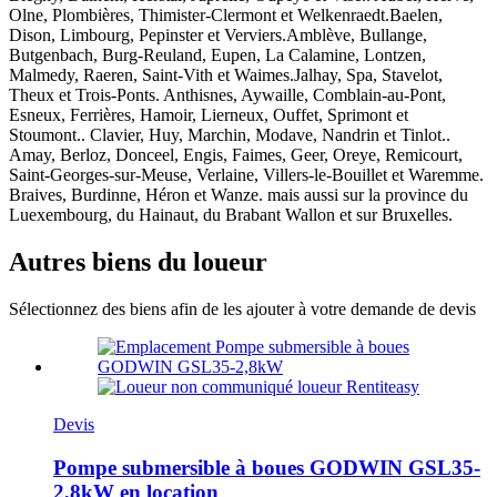
Olne, Plombières, Thimister-Clermont et Welkenraedt.Baelen,
Dison, Limbourg, Pepinster et Verviers.Amblève, Bullange,
Butgenbach, Burg-Reuland, Eupen, La Calamine, Lontzen,
Malmedy, Raeren, Saint-Vith et Waimes.Jalhay, Spa, Stavelot,
Theux et Trois-Ponts. Anthisnes, Aywaille, Comblain-au-Pont,
Esneux, Ferrières, Hamoir, Lierneux, Ouffet, Sprimont et
Stoumont.. Clavier, Huy, Marchin, Modave, Nandrin et Tinlot..
Amay, Berloz, Donceel, Engis, Faimes, Geer, Oreye, Remicourt,
Saint-Georges-sur-Meuse, Verlaine, Villers-le-Bouillet et Waremme.
Braives, Burdinne, Héron et Wanze. mais aussi sur la province du
Luexembourg, du Hainaut, du Brabant Wallon et sur Bruxelles.
Autres biens du loueur
Sélectionnez des biens afin de les ajouter à votre demande de devis
Devis
Pompe submersible à boues GODWIN GSL35-
2,8kW en location