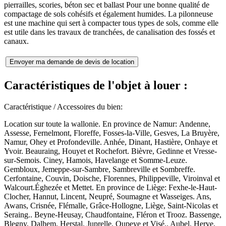
pierrailles, scories, béton sec et ballast Pour une bonne qualité de
compactage de sols cohésifs et également humides. La pilonneuse
est une machine qui sert à compacter tous types de sols, comme elle
est utile dans les travaux de tranchées, de canalisation des fossés et
canaux.
Caractéristiques de l'objet à louer :
Caractéristique / Accessoires du bien:
Location sur toute la wallonie. En province de Namur: Andenne,
Assesse, Fernelmont, Floreffe, Fosses-la-Ville, Gesves, La Bruyère,
Namur, Ohey et Profondeville. Anhée, Dinant, Hastière, Onhaye et
Yvoir. Beauraing, Houyet et Rochefort. Bièvre, Gedinne et Vresse-
sur-Semois. Ciney, Hamois, Havelange et Somme-Leuze.
Gembloux, Jemeppe-sur-Sambre, Sambreville et Sombreffe.
Cerfontaine, Couvin, Doische, Florennes, Philippeville, Viroinval et
Walcourt.Éghezée et Mettet. En province de Liège: Fexhe-le-Haut-
Clocher, Hannut, Lincent, Neupré, Soumagne et Wasseiges. Ans,
Awans, Crisnée, Flémalle, Grâce-Hollogne, Liège, Saint-Nicolas et
Seraing.. Beyne-Heusay, Chaudfontaine, Fléron et Trooz. Bassenge,
Blegny, Dalhem, Herstal, Juprelle, Oupeye et Visé.. Aubel, Herve,