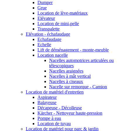
Dumper
Grue
Location de lève-matériaux
Elévateur
Location de mini-pelle
Transpalette
Elévation - échafaudage
Echafaudage
Echelle
Lift de déménagement - monte-meuble
Location nacelle
Nacelles automotrices articulées ou
télescopiques
Nacelles araignées
Nacelles à mât vertical
Nacelles à ciseaux
Nacelle sur remorque - Camion
Location de matériel d'entretien
Aspirateur
Balayeuse
Décapeuse - Décolleuse
Kärcher - Nettoyeur haute-pression
Pompe à eau
Location de tuyau
Location de matériel pour parc & jardin