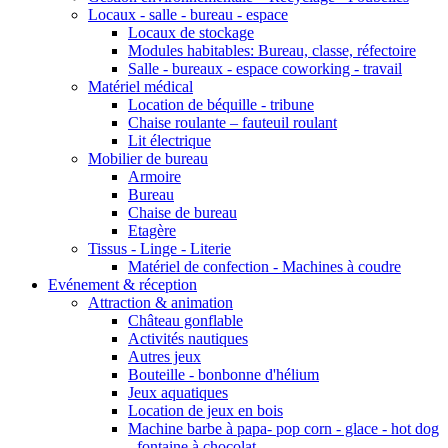
Locaux - salle - bureau - espace
Locaux de stockage
Modules habitables: Bureau, classe, réfectoire
Salle - bureaux - espace coworking - travail
Matériel médical
Location de béquille - tribune
Chaise roulante – fauteuil roulant
Lit électrique
Mobilier de bureau
Armoire
Bureau
Chaise de bureau
Etagère
Tissus - Linge - Literie
Matériel de confection - Machines à coudre
Evénement & réception
Attraction & animation
Château gonflable
Activités nautiques
Autres jeux
Bouteille - bonbonne d'hélium
Jeux aquatiques
Location de jeux en bois
Machine barbe à papa- pop corn - glace - hot dog
- fontaine à chocolat