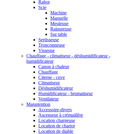
Rabot
Scie
Machine
Manuelle
Meuleuse
Rainureuse
Sur table
Sertisseuse
Tronçonneuse
Visseuse
Chauffage - climatiseur - déshumidificateur -
humidificateur
Canon à chaleur
Chauffage
Citerne - cuve
Climatiseur
Déshumidificateur
Humidificateur - brumatiseur
Ventilateur
Manutention
Accessoire-divers
Ascenseur à crémaillère
Location chargeuse
Location de chariot
Location de diable