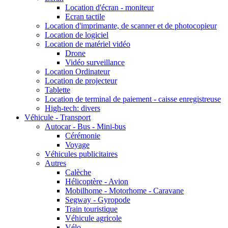
Location d'écran - moniteur
Ecran tactile
Location d'imprimante, de scanner et de photocopieur
Location de logiciel
Location de matériel vidéo
Drone
Vidéo surveillance
Location Ordinateur
Location de projecteur
Tablette
Location de terminal de paiement - caisse enregistreuse
High-tech: divers
Véhicule - Transport
Autocar - Bus - Mini-bus
Cérémonie
Voyage
Véhicules publicitaires
Autres
Calèche
Hélicoptère - Avion
Mobilhome - Motorhome - Caravane
Segway - Gyropode
Train touristique
Véhicule agricole
Vélo