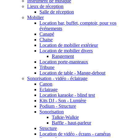
Instrument de musique
Lieux de réception
Salle de réception
Mobilier
Location bar, buffet, comptoir, pour vos
événements
Canapé
Chaise
Location de mobilier extérieur
Location de mobilier divers
Rangement
Location porte-manteaux
Tribune
Location de table - Mange-debout
Sonorisation - vidéo - éclairage
Canon
Eclairage
Location karaoke - blind test
Kits DJ - Son - Lumière
Podium - Structure
Sonorisation
Talkie-Walkie
Baffle - haut-parleur
Structure
Location de vidéo - écrans - caméras