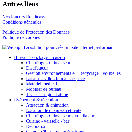
Autres liens
Nos loueurs Rentiteasy
Conditions générales
Politique de Protection des Données
Politique de cookies
Bureau - stockage - maison
Chauffage - Climatiseur
Distributeur
Gestion environnementale – Recyclage - Poubelles
Locaux - salle - bureau - espace
Matériel médical
Mobilier de bureau
Tissus - Linge - Literie
Evénement & réception
Attraction & animation
Location de chapiteau et tente
Chauffage - Climatiseur - Ventilateur
Cuisine - vaisselle - bar
Décoration
Gaine - câble - boitier électrique