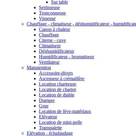
Sur table
Sertisseuse
Tronçonneuse
Visseuse
Chauffage - climatiseur - déshumidificateur - humidificat
Canon à chaleur
Chauffage
Citerne - cuve
Climatiseur
Déshumidificateur
Humidificateur - brumatiseur
Ventilateur
Manutention
Accessoire-divers
Ascenseur à crémaillère
Location chargeuse
Location de chariot
Location de diable
Dumper
Grue
Location de lève-matériaux
Elévateur
Location de mini-pelle
Transpalette
Elévation - échafaudage