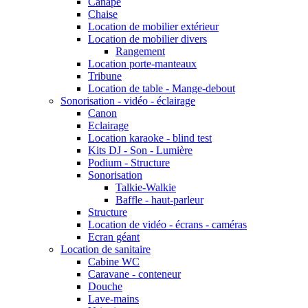
Canapé
Chaise
Location de mobilier extérieur
Location de mobilier divers
Rangement
Location porte-manteaux
Tribune
Location de table - Mange-debout
Sonorisation - vidéo - éclairage
Canon
Eclairage
Location karaoke - blind test
Kits DJ - Son - Lumière
Podium - Structure
Sonorisation
Talkie-Walkie
Baffle - haut-parleur
Structure
Location de vidéo - écrans - caméras
Ecran géant
Location de sanitaire
Cabine WC
Caravane - conteneur
Douche
Lave-mains