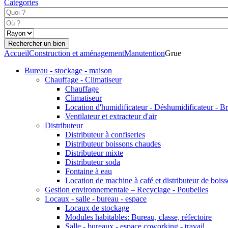
Catégories
Accueil
Construction et aménagement
Manutention
Grue
Bureau - stockage - maison
Chauffage - Climatiseur
Chauffage
Climatiseur
Location d'humidificateur - Déshumidificateur - B
Ventilateur et extracteur d'air
Distributeur
Distributeur à confiseries
Distributeur boissons chaudes
Distributeur mixte
Distributeur soda
Fontaine à eau
Location de machine à café et distributeur de bois
Gestion environnementale – Recyclage - Poubelles
Locaux - salle - bureau - espace
Locaux de stockage
Modules habitables: Bureau, classe, réfectoire
Salle - bureaux - espace coworking - travail