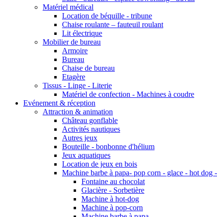
Matériel médical
Location de béquille - tribune
Chaise roulante – fauteuil roulant
Lit électrique
Mobilier de bureau
Armoire
Bureau
Chaise de bureau
Etagère
Tissus - Linge - Literie
Matériel de confection - Machines à coudre
Evénement & réception
Attraction & animation
Château gonflable
Activités nautiques
Autres jeux
Bouteille - bonbonne d'hélium
Jeux aquatiques
Location de jeux en bois
Machine barbe à papa- pop corn - glace - hot dog -
Fontaine au chocolat
Glacière - Sorbetière
Machine à hot-dog
Machine à pop-corn
Machine barbe à papa