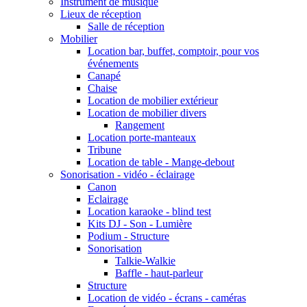
Instrument de musique
Lieux de réception
Salle de réception
Mobilier
Location bar, buffet, comptoir, pour vos
événements
Canapé
Chaise
Location de mobilier extérieur
Location de mobilier divers
Rangement
Location porte-manteaux
Tribune
Location de table - Mange-debout
Sonorisation - vidéo - éclairage
Canon
Eclairage
Location karaoke - blind test
Kits DJ - Son - Lumière
Podium - Structure
Sonorisation
Talkie-Walkie
Baffle - haut-parleur
Structure
Location de vidéo - écrans - caméras