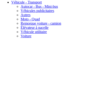
Véhicule - Transport
Autocar - Bus - Mini-bus
Véhicules publicitaires
Autres
Moto - Quad
Remorque voiture - camion
Élévateur à nacelle
Véhicule utilitaire
Voiture