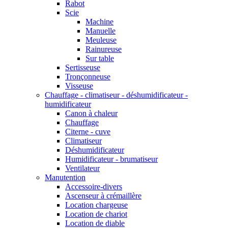
Rabot
Scie
Machine
Manuelle
Meuleuse
Rainureuse
Sur table
Sertisseuse
Tronçonneuse
Visseuse
Chauffage - climatiseur - déshumidificateur -
humidificateur
Canon à chaleur
Chauffage
Citerne - cuve
Climatiseur
Déshumidificateur
Humidificateur - brumatiseur
Ventilateur
Manutention
Accessoire-divers
Ascenseur à crémaillère
Location chargeuse
Location de chariot
Location de diable