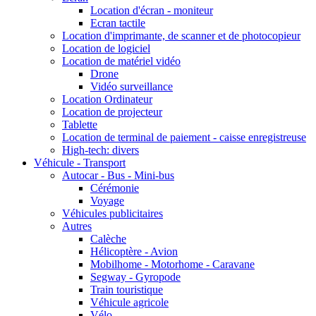
Location d'écran - moniteur
Ecran tactile
Location d'imprimante, de scanner et de photocopieur
Location de logiciel
Location de matériel vidéo
Drone
Vidéo surveillance
Location Ordinateur
Location de projecteur
Tablette
Location de terminal de paiement - caisse enregistreuse
High-tech: divers
Véhicule - Transport
Autocar - Bus - Mini-bus
Cérémonie
Voyage
Véhicules publicitaires
Autres
Calèche
Hélicoptère - Avion
Mobilhome - Motorhome - Caravane
Segway - Gyropode
Train touristique
Véhicule agricole
Vélo