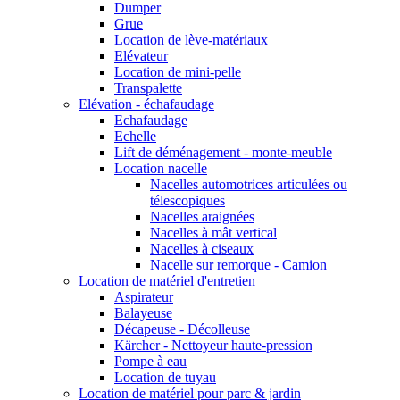
Dumper
Grue
Location de lève-matériaux
Elévateur
Location de mini-pelle
Transpalette
Elévation - échafaudage
Echafaudage
Echelle
Lift de déménagement - monte-meuble
Location nacelle
Nacelles automotrices articulées ou
télescopiques
Nacelles araignées
Nacelles à mât vertical
Nacelles à ciseaux
Nacelle sur remorque - Camion
Location de matériel d'entretien
Aspirateur
Balayeuse
Décapeuse - Décolleuse
Kärcher - Nettoyeur haute-pression
Pompe à eau
Location de tuyau
Location de matériel pour parc & jardin