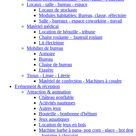
Locaux - salle - bureau - espace
Locaux de stockage
Modules habitables: Bureau, classe, réfectoire
Salle - bureaux - espace coworking - travail
Matériel médical
Location de béquille - tribune
Chaise roulante – fauteuil roulant
Lit électrique
Mobilier de bureau
Armoire
Bureau
Chaise de bureau
Etagère
Tissus - Linge - Literie
Matériel de confection - Machines à coudre
Evénement & réception
Attraction & animation
Château gonflable
Activités nautiques
Autres jeux
Bouteille - bonbonne d'hélium
Jeux aquatiques
Location de jeux en bois
Machine barbe à papa- pop corn - glace - hot dog
- fontaine à chocolat